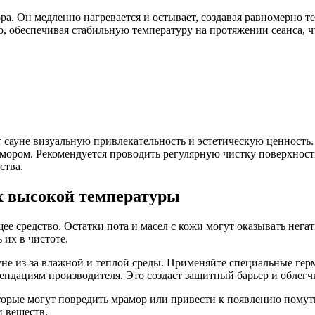
а. Он медленно нагревается и остывает, создавая равномерно т
, обеспечивая стабильную температуру на протяжении сеанса, ч
сауне визуальную привлекательность и эстетическую ценность
рамором. Рекомендуется проводить регулярную чистку поверхност
ства.
х высокой температуры
е средство. Остатки пота и масел с кожи могут оказывать нега
 их в чистоте.
не из-за влажной и теплой среды. Применяйте специальные гер
ендациям производителя. Это создаст защитный барьер и облегчи
торые могут повредить мрамор или привести к появлению помут
и веществ.