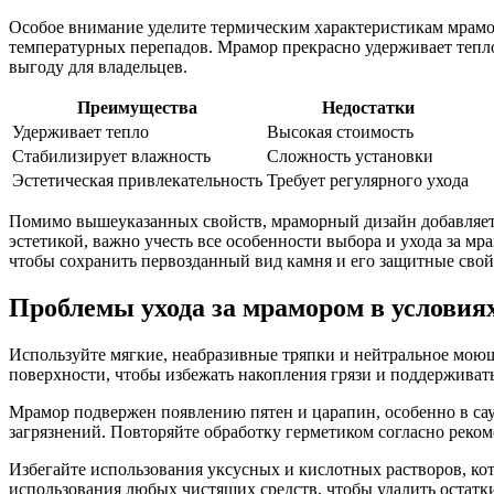
Особое внимание уделите термическим характеристикам мрамор
температурных перепадов. Мрамор прекрасно удерживает тепло
выгоду для владельцев.
Преимущества
Недостатки
Удерживает тепло
Высокая стоимость
Стабилизирует влажность
Сложность установки
Эстетическая привлекательность
Требует регулярного ухода
Помимо вышеуказанных свойств, мраморный дизайн добавляет 
эстетикой, важно учесть все особенности выбора и ухода за м
чтобы сохранить первозданный вид камня и его защитные свой
Проблемы ухода за мрамором в условия
Используйте мягкие, неабразивные тряпки и нейтральное моюще
поверхности, чтобы избежать накопления грязи и поддерживать
Мрамор подвержен появлению пятен и царапин, особенно в сау
загрязнений. Повторяйте обработку герметиком согласно реком
Избегайте использования уксусных и кислотных растворов, ко
использования любых чистящих средств, чтобы удалить остатк