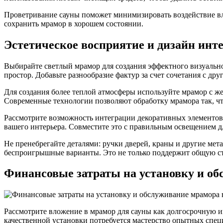
Проветривание сауны поможет минимизировать воздействие вла
сохранить мрамор в хорошем состоянии.
Эстетическое восприятие и дизайн инт
Выбирайте светлый мрамор для создания эффектного визуально
простор. Добавьте разнообразие фактур за счет сочетания с д
Для создания более теплой атмосферы используйте мрамор с же
Современные технологии позволяют обработку мрамора так, ч
Рассмотрите возможность интеграции декоративных элементов 
вашего интерьера. Совместите это с правильным освещением дл
Не пренебрегайте деталями: ручки дверей, краны и другие мет
беспроигрышные варианты. Это не только поддержит общую ст
Финансовые затраты на установку и об
Рассмотрите вложение в мрамор для сауны как долгосрочную и
качественной установки потребуется мастерство опытных специ