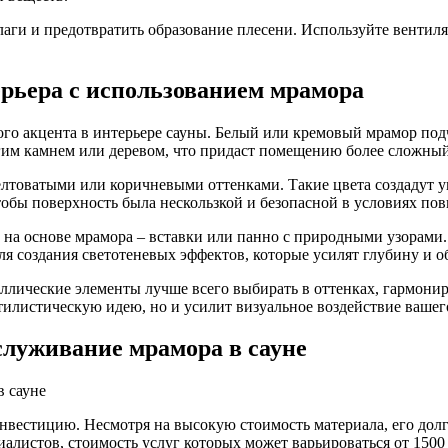
ги и предотвратить образование плесени. Используйте вентиля
ерьера с использованием мрамора
го акцента в интерьере сауны. Белый или кремовый мрамор подч
ругим камнем или деревом, что придаст помещению более сложны
лтоватыми или коричневыми оттенками. Такие цвета создадут ую
тобы поверхность была нескользкой и безопасной в условиях п
на основе мрамора – вставки или панно с природными узорами.
я создания светотеневых эффектов, которые усилят глубину и о
аллические элементы лучше всего выбирать в оттенках, гармони
илистическую идею, но и усилит визуальное воздействие вашег
служивание мрамора в сауне
нвестицию. Несмотря на высокую стоимость материала, его дол
алистов, стоимость услуг которых может варьироваться от 1500