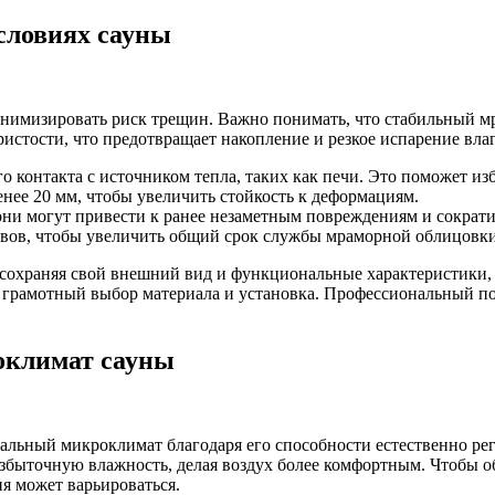
словиях сауны
нимизировать риск трещин. Важно понимать, что стабильный м
истости, что предотвращает накопление и резкое испарение вла
 контакта с источником тепла, таких как печи. Это поможет из
енее 20 мм, чтобы увеличить стойкость к деформациям.
они могут привести к ранее незаметным повреждениям и сократ
швов, чтобы увеличить общий срок службы мраморной облицовки
 сохраняя свой внешний вид и функциональные характеристики
 грамотный выбор материала и установка. Профессиональный по
оклимат сауны
альный микроклимат благодаря его способности естественно ре
збыточную влажность, делая воздух более комфортным. Чтобы о
ня может варьироваться.