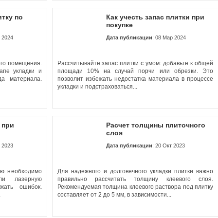
итку по
Как учесть запас плитки при
покупке
р 2024
Дата публикации
: 08 Мар 2024
его помещения.
Рассчитывайте запас плитки с умом: добавьте к общей
апе укладки и
площади 10% на случай порчи или обрезки. Это
да материала.
позволит избежать недостатка материала в процессе
укладки и подстраховаться...
 при
Расчет толщины плиточного
слоя
т 2023
Дата публикации
: 20 Окт 2023
ую необходимо
Для надежного и долговечного укладки плитки важно
ли лазерную
правильно рассчитать толщину клеевого слоя.
ежать ошибок.
Рекомендуемая толщина клеевого раствора под плитку
.
составляет от 2 до 5 мм, в зависимости...