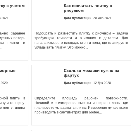
тку с учетом
Как посчитать плитку с
рисунком
р 2021
Дата публикации
: 20 Фев 2021
важно заранее
Подобрать и разместить плитку с рисунком – задача
иденных потерь
требующая точности и внимания к деталям. Для
тки плитки и
начала измерьте площадь стен и пола, где планируете
..
укладывать плитку. Это можно...
аморные
Сколько мозаики нужно на
фартук
к 2020
Дата публикации
: 12 Дек 2020
рной плиты, в
Определите площадь рабочей поверхности.
ину и толщину.
Начинайте с измерения высоты и ширины зоны, где
ю ленту: длина
планируете укладывать плитку. Измерения лучше всего
производить в сантиметрах для более...