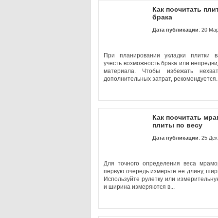
Как посчитать пли
брака
Дата публикации
: 20 Ма
При планировании укладки плитки 
учесть возможность брака или непредв
материала. Чтобы избежать нехва
дополнительных затрат, рекомендуется.
Как посчитать мр
плиты по весу
Дата публикации
: 25 Де
Для точного определения веса мрамо
первую очередь измерьте ее длину, шир
Используйте рулетку или измерительну
и ширина измеряются в...