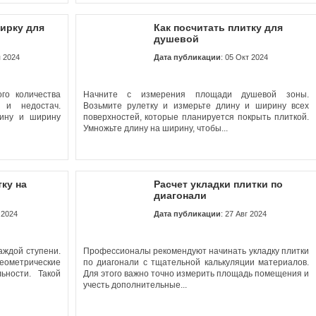
тирку для
Как посчитать плитку для
душевой
я 2024
Дата публикации
: 05 Окт 2024
го количества
Начните с измерения площади душевой зоны.
 и недостач.
Возьмите рулетку и измерьте длину и ширину всех
лину и ширину
поверхностей, которые планируется покрыть плиткой.
Умножьте длину на ширину, чтобы...
тку на
Расчет укладки плитки по
диагонали
 2024
Дата публикации
: 27 Авг 2024
аждой ступени.
Профессионалы рекомендуют начинать укладку плитки
еометрические
по диагонали с тщательной калькуляции материалов.
ьности. Такой
Для этого важно точно измерить площадь помещения и
учесть дополнительные...