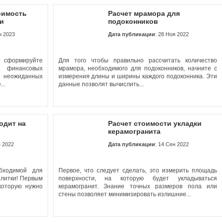
оимость
Расчет мрамора для
и
подоконников
н 2023
Дата публикации
: 28 Ноя 2022
 сформируйте
Для того чтобы правильно рассчитать количество
 финансовых
мрамора, необходимого для подоконников, начните с
ь неожиданных
измерения длины и ширины каждого подоконника. Эти
...
данные позволят вычислить...
одит на
Расчет стоимости укладки
керамогранита
я 2022
Дата публикации
: 14 Сен 2022
обходимой для
Первое, что следует сделать, это измерить площадь
плитки! Первым
поверхности, на которую будет укладываться
которую нужно
керамогранит. Знание точных размеров пола или
стены позволяет минимизировать излишние...