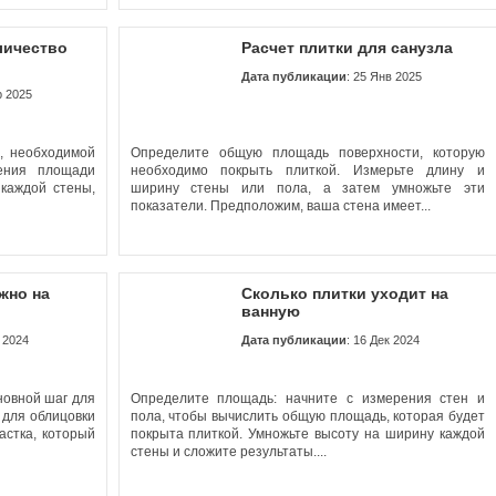
личество
Расчет плитки для санузла
Дата публикации
: 25 Янв 2025
р 2025
и, необходимой
Определите общую площадь поверхности, которую
рения площади
необходимо покрыть плиткой. Измерьте длину и
каждой стены,
ширину стены или пола, а затем умножьте эти
показатели. Предположим, ваша стена имеет...
жно на
Сколько плитки уходит на
ванную
к 2024
Дата публикации
: 16 Дек 2024
новной шаг для
Определите площадь: начните с измерения стен и
 для облицовки
пола, чтобы вычислить общую площадь, которая будет
астка, который
покрыта плиткой. Умножьте высоту на ширину каждой
стены и сложите результаты....