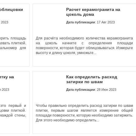
 облицовки
Расчет керамогранита на
цоколь дома
т 2023
Дата публикации
: 17 Авг 2023
ерить площадь
Для расчёта необходимого количества керамогранита
евать плиткой.
на цоколь начните с определения площади
дальномер для
поверхности, которая будет облицовываться. Измерьте
высоту и длину цоколя, умножьте...
итку на
Как определить расход
затирки по швам
л 2023
Дата публикации
: 28 Июн 2023
 это первый и
Чтобы правильно определить расход затирки по швам
овки плиткой.
плитки, первым шагом является измерение общей
каждой стены,
площади поверхности, которую необходимо затиржить.
Для этого необходимо определить...