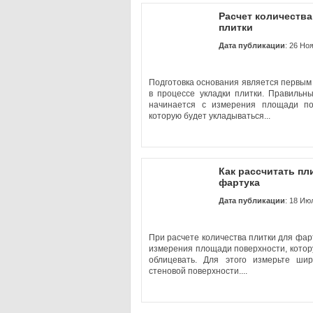
Расчет количества
плитки
Дата публикации
: 26 Но
Подготовка основания является первы
в процессе укладки плитки. Правильн
начинается с измерения площади по
которую будет укладываться...
Как рассчитать пл
фартука
Дата публикации
: 18 Ию
При расчете количества плитки для фарт
измерения площади поверхности, кото
облицевать. Для этого измерьте ши
стеновой поверхности....