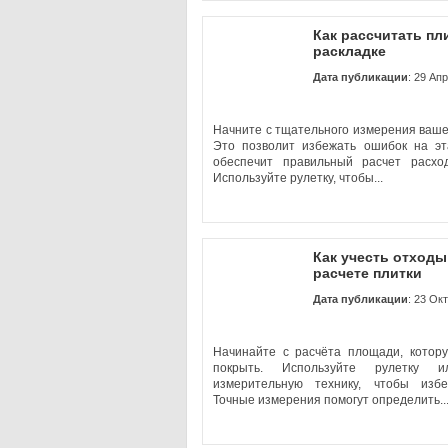
Как рассчитать пл
раскладке
Дата публикации
: 29 Ап
Начните с тщательного измерения ваш
Это позволит избежать ошибок на эт
обеспечит правильный расчет расхо
Используйте рулетку, чтобы...
Как учесть отходы
расчете плитки
Дата публикации
: 23 Ок
Начинайте с расчёта площади, котор
покрыть. Используйте рулетку и
измерительную технику, чтобы изб
Точные измерения помогут определить..