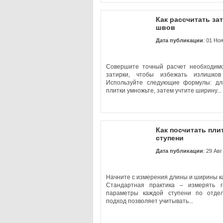
Как рассчитать за
швов
Дата публикации
: 01 Но
Совершите точный расчет необходимо
затирки, чтобы избежать излишков
Используйте следующие формулы: д
плитки умножьте, затем учтите ширину...
Как посчитать пли
ступени
Дата публикации
: 29 Авг
Начните с измерения длины и ширины к
Стандартная практика – измерять г
параметры каждой ступени по отдел
подход позволяет учитывать...