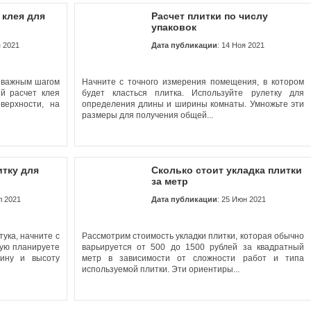
 клея для
Расчет плитки по числу
упаковок
я 2021
Дата публикации
: 14 Ноя 2021
м важным шагом
Начните с точного измерения помещения, в котором
ый расчет клея
будет класться плитка. Используйте рулетку для
верхности, на
определения длины и ширины комнаты. Умножьте эти
размеры для получения общей...
итку для
Сколько стоит укладка плитки
за метр
л 2021
Дата публикации
: 25 Июн 2021
ука, начните с
Рассмотрим стоимость укладки плитки, которая обычно
рую планируете
варьируется от 500 до 1500 рублей за квадратный
рину и высоту
метр в зависимости от сложности работ и типа
используемой плитки. Эти ориентиры...