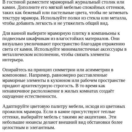
В гостиной разместите мраморный журнальный столик или
камин. Дополните его мягкой мебелью спокойных оттенков,
таких как бежевый или пастельные цвета, чтобы не затмевать
текстуру мрамора. Используйте полки из стекла или металла,
чтобы добавить легкость и не утяжелить общий вид.
Для ванной выберите мраморную плитку в компаньоны к
подвесным шкафчикам из влагостойких материалов. Они
визуально увеличивают пространство благодаря отражению
света от камня. Используйте минималистичные аксессуары в
металлическом исполнении, чтобы связать элементы
интерьера.
Опирайтесь на принцип симметрии или асимметрии в
компоновке. Например, равномерно расставленные
мраморные элементы в кухонном или рабочем пространстве
придают архитектурную строгость. В то время как
ненавязчивое расположение в жилых комнатах создаёт
ощущение естественности.
Адаптируйте цветовую палитру мебели, исходя из цветовых
прожилок мрамора. Если в камне присутствуют теплые
оттенки, выбирайте мебель с такими же акцентами. Эти
небольшие нюансы делают внешний вид обстановки более
целостным и элегантным.