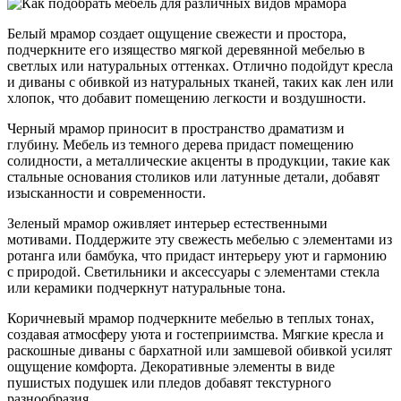
Белый мрамор создает ощущение свежести и простора,
подчеркните его изящество мягкой деревянной мебелью в
светлых или натуральных оттенках. Отлично подойдут кресла
и диваны с обивкой из натуральных тканей, таких как лен или
хлопок, что добавит помещению легкости и воздушности.
Черный мрамор приносит в пространство драматизм и
глубину. Мебель из темного дерева придаст помещению
солидности, а металлические акценты в продукции, такие как
стальные основания столиков или латунные детали, добавят
изысканности и современности.
Зеленый мрамор оживляет интерьер естественными
мотивами. Поддержите эту свежесть мебелью с элементами из
ротанга или бамбука, что придаст интерьеру уют и гармонию
с природой. Светильники и аксессуары с элементами стекла
или керамики подчеркнут натуральные тона.
Коричневый мрамор подчеркните мебелью в теплых тонах,
создавая атмосферу уюта и гостеприимства. Мягкие кресла и
раскошные диваны с бархатной или замшевой обивкой усилят
ощущение комфорта. Декоративные элементы в виде
пушистых подушек или пледов добавят текстурного
разнообразия.