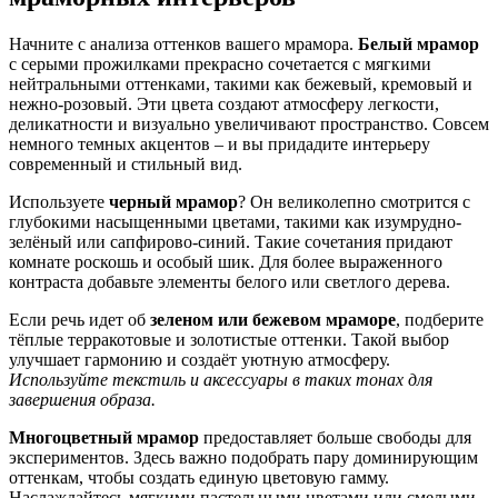
Начните с анализа оттенков вашего мрамора.
Белый мрамор
с серыми прожилками прекрасно сочетается с мягкими
нейтральными оттенками, такими как бежевый, кремовый и
нежно-розовый. Эти цвета создают атмосферу легкости,
деликатности и визуально увеличивают пространство. Совсем
немного темных акцентов – и вы придадите интерьеру
современный и стильный вид.
Используете
черный мрамор
? Он великолепно смотрится с
глубокими насыщенными цветами, такими как изумрудно-
зелёный или сапфирово-синий. Такие сочетания придают
комнате роскошь и особый шик. Для более выраженного
контраста добавьте элементы белого или светлого дерева.
Если речь идет об
зеленом или бежевом мраморе
, подберите
тёплые терракотовые и золотистые оттенки. Такой выбор
улучшает гармонию и создаёт уютную атмосферу.
Используйте текстиль и аксессуары в таких тонах для
завершения образа.
Многоцветный мрамор
предоставляет больше свободы для
экспериментов. Здесь важно подобрать пару доминирующим
оттенкам, чтобы создать единую цветовую гамму.
Наслаждайтесь мягкими пастельными цветами или смелыми